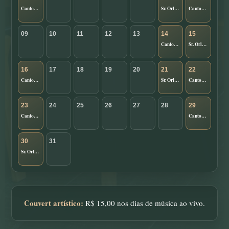
Cantor Rafael
Sr. Orlando Blue
Cantor Bruno
09
10
11
12
13
14
15
Cantor Bruno
Sr. Orlando Blue
16
17
18
19
20
21
22
Cantor Rafael
Sr. Orlando Blue
Cantor Bruno
23
24
25
26
27
28
29
Cantor Rafael
Cantor Bruno
30
31
Sr. Orlando Blue
Couvert artístico:
R$ 15,00 nos dias de música ao vivo.