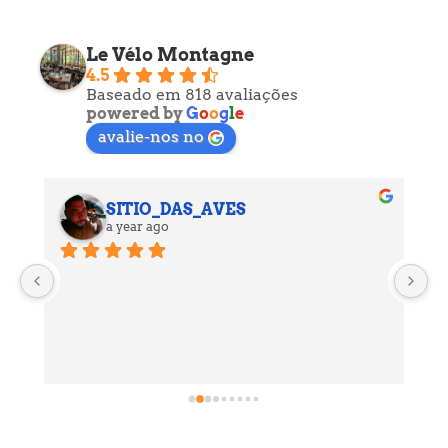
Le Vélo Montagne
4.5
Baseado em 818 avaliações
powered by
G
o
o
g
l
e
avalie-nos no
SITIO_DAS_AVES
a year ago
s 